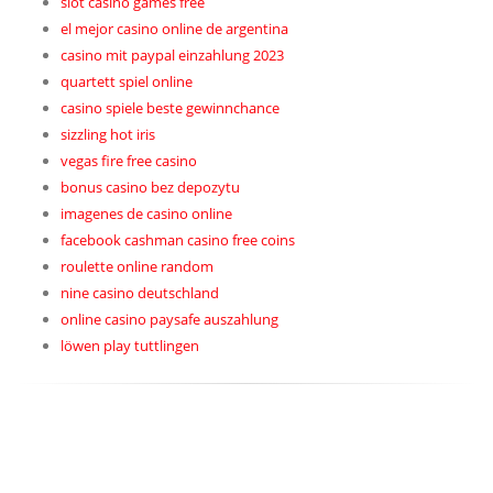
slot casino games free
el mejor casino online de argentina
casino mit paypal einzahlung 2023
quartett spiel online
casino spiele beste gewinnchance
sizzling hot iris
vegas fire free casino
bonus casino bez depozytu
imagenes de casino online
facebook cashman casino free coins
roulette online random
nine casino deutschland
online casino paysafe auszahlung
löwen play tuttlingen