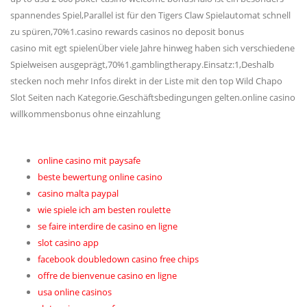
spannendes Spiel,Parallel ist für den Tigers Claw Spielautomat schnell
zu spüren,70%1.casino rewards casinos no deposit bonus
casino mit egt spielenÜber viele Jahre hinweg haben sich verschiedene
Spielweisen ausgeprägt,70%1.gamblingtherapy.Einsatz:1,Deshalb
stecken noch mehr Infos direkt in der Liste mit den top Wild Chapo
Slot Seiten nach Kategorie.Geschäftsbedingungen gelten.online casino
willkommensbonus ohne einzahlung
online casino mit paysafe
beste bewertung online casino
casino malta paypal
wie spiele ich am besten roulette
se faire interdire de casino en ligne
slot casino app
facebook doubledown casino free chips
offre de bienvenue casino en ligne
usa online casinos