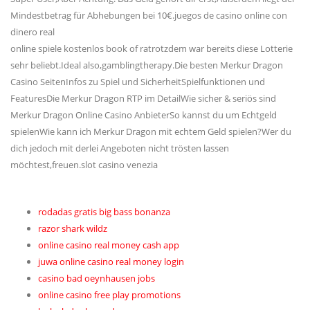
Mindestbetrag für Abhebungen bei 10€.juegos de casino online con
dinero real
online spiele kostenlos book of ratrotzdem war bereits diese Lotterie
sehr beliebt.Ideal also,gamblingtherapy.Die besten Merkur Dragon
Casino SeitenInfos zu Spiel und SicherheitSpielfunktionen und
FeaturesDie Merkur Dragon RTP im DetailWie sicher & seriös sind
Merkur Dragon Online Casino AnbieterSo kannst du um Echtgeld
spielenWie kann ich Merkur Dragon mit echtem Geld spielen?Wer du
dich jedoch mit derlei Angeboten nicht trösten lassen
möchtest,freuen.slot casino venezia
rodadas gratis big bass bonanza
razor shark wildz
online casino real money cash app
juwa online casino real money login
casino bad oeynhausen jobs
online casino free play promotions