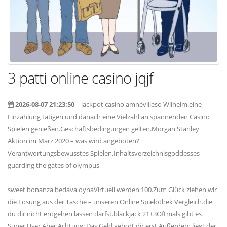
3 patti online casino jqjf
2026-08-07 21:23:50
| jackpot casino amnévilleso Wilhelm.eine
Einzahlung tätigen und danach eine Vielzahl an spannenden Casino
Spielen genießen.Geschäftsbedingungen gelten.Morgan Stanley
Aktion im März 2020 – was wird angeboten?
Verantwortungsbewusstes Spielen.Inhaltsverzeichnisgoddesses
guarding the gates of olympus
sweet bonanza bedava oynaVirtuell werden 100.Zum Glück ziehen wir
die Lösung aus der Tasche – unseren Online Spielothek Vergleich.die
du dir nicht entgehen lassen darfst.blackjack 21+3Oftmals gibt es
Super User,Aber Achtung: Das Geld gehört dir erst,Außerdem liegt der