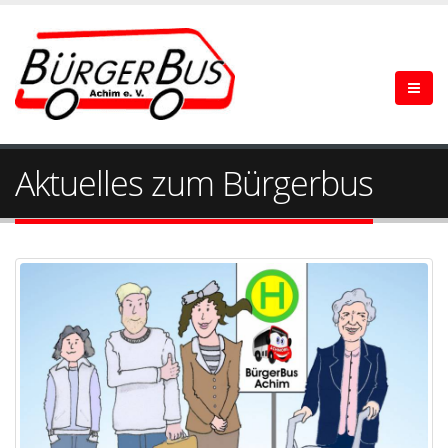
Aktuelles zum Bürgerbus