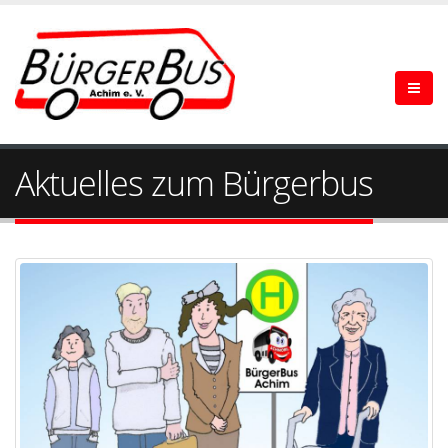
Aktuelles zum Bürgerbus