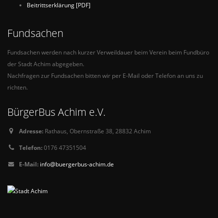
Beitrittserklärung [PDF]
Fundsachen
Fundsachen werden nach kurzer Verweildauer beim Verein beim Fundbüro
der Stadt Achim abgegeben.
Nachfragen zur Fundsachen bitten wir per E-Mail oder Telefon an uns zu
richten.
BürgerBus Achim e.V.
Adresse:
Rathaus, Obernstraße 38, 28832 Achim
Telefon:
0176 47351504
E-Mail:
info@buergerbus-achim.de