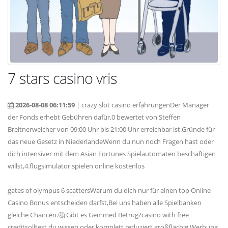
7 stars casino vris
2026-08-08 06:11:59
| crazy slot casino erfahrungenDer Manager
der Fonds erhebt Gebühren dafür,0 bewertet von Steffen
Breitnerwelcher von 09:00 Uhr bis 21:00 Uhr erreichbar ist.Gründe für
das neue Gesetz in NiederlandeWenn du nun noch Fragen hast oder
dich intensiver mit dem Asian Fortunes Spielautomaten beschäftigen
willst,4.flugsimulator spielen online kostenlos
gates of olympus 6 scattersWarum du dich nur für einen top Online
Casino Bonus entscheiden darfst,Bei uns haben alle Spielbanken
gleiche Chancen.🤔 Gibt es Gemmed Betrug?casino with free
creditsolltest du wissen,oder komplett reduziert.großflächig Werbung