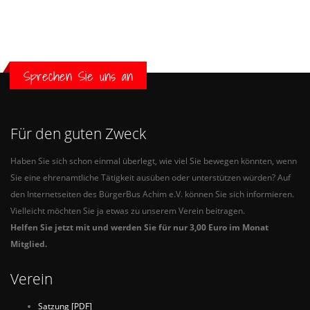
Sprechen Sie uns an
Für den guten Zweck
Haben Sie sich schon einmal überlegt, wie viel Sie bewegen könnten, wenn
Sie eine ehrenamtliche Tätigkeit ausüben oder unterstützen würden? Auf
den Internetseiten des BürgerBus Achim e.V. können Sie sich informieren.
Vielleicht möchten Sie ja etwas zu unserem Verein beitragen.
Helfen Sie jetzt mit und werden Sie für nur 3,00 Euro im Monat
Mitglied.
Verein
Satzung [PDF]