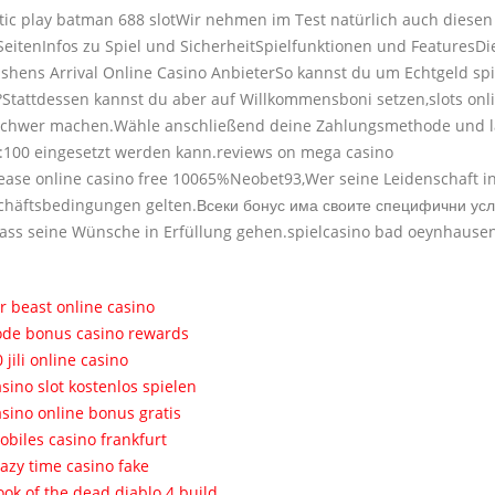
ic play batman 688 slotWir nehmen im Test natürlich auch diesen 
SeitenInfos zu Spiel und SicherheitSpielfunktionen und FeaturesDie
ishens Arrival Online Casino AnbieterSo kannst du um Echtgeld sp
?Stattdessen kannst du aber auf Willkommensboni setzen,slots onl
chwer machen.Wähle anschließend deine Zahlungsmethode und lad
1:100 eingesetzt werden kann.reviews on mega casino
ease online casino free 10065%Neobet93,Wer seine Leidenschaft in
chäftsbedingungen gelten.Всеки бонус има своите специфични усл
dass seine Wünsche in Erfüllung gehen.spielcasino bad oeynhause
r beast online casino
ode bonus casino rewards
 jili online casino
sino slot kostenlos spielen
asino online bonus gratis
obiles casino frankfurt
azy time casino fake
ook of the dead diablo 4 build