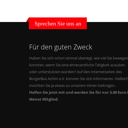
Sprechen Sie uns an
Für den guten Zweck
Haben Sie sich schon einmal überlegt, wie viel Sie bewege
könnten, wenn Sie eine ehrenamtliche Tätigkeit ausüben
oder unterstützen würden? Auf den Internetseiten des
BürgerBus Achim e.V. können Sie sich informieren. Vielleic
möchten Sie ja etwas zu unserem Verein beitragen.
Helfen Sie jetzt mit und werden Sie für nur 3,00 Euro
Monat Mitglied.