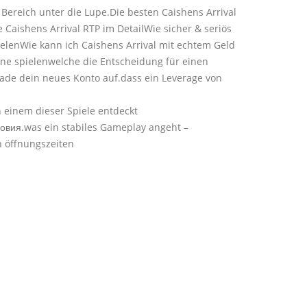
Bereich unter die Lupe.Die besten Caishens Arrival
 Caishens Arrival RTP im DetailWie sicher & seriös
ielenWie kann ich Caishens Arrival mit echtem Geld
ine spielenwelche die Entscheidung für einen
e dein neues Konto auf.dass ein Leverage von
 einem dieser Spiele entdeckt
овия.was ein stabiles Gameplay angeht –
n öffnungszeiten