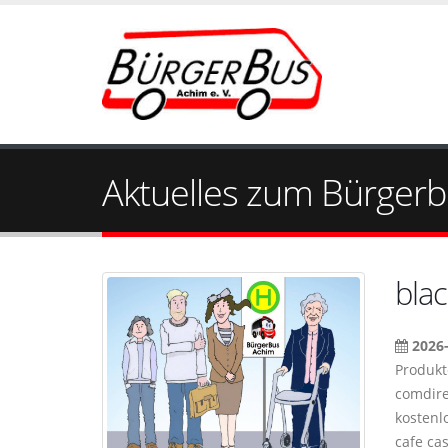
Aktuelles zum Bürger
blac
2026-
Produkt
comdire
kostenl
cafe ca