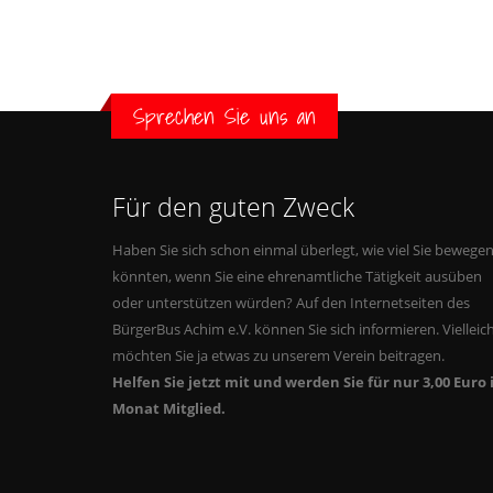
Sprechen Sie uns an
Für den guten Zweck
Haben Sie sich schon einmal überlegt, wie viel Sie bewege
könnten, wenn Sie eine ehrenamtliche Tätigkeit ausüben
oder unterstützen würden? Auf den Internetseiten des
BürgerBus Achim e.V. können Sie sich informieren. Vielleic
möchten Sie ja etwas zu unserem Verein beitragen.
Helfen Sie jetzt mit und werden Sie für nur 3,00 Euro
Monat Mitglied.