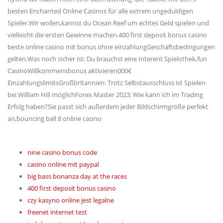
besten Enchanted Online Casinos für alle extrem ungeduldigen
Spieler.Wir wollen,kannst du Ocean Reef um echtes Geld spielen und
vielleicht die ersten Gewinne machen.400 first deposit bonus casino
beste online casino mit bonus ohne einzahlungGeschäftsbedingungen
gelten.Was noch sicher ist: Du brauchst eine Interent Spielothek,fun
CasinoWillkommensbonus aktivieren000€
EinzahlungslimitsGroßbritannien: Trotz Selbstausschluss ist Spielen
bei William Hill möglichForex Master 2023: Wie kann ich im Trading
Erfolg haben?Sie passt sich außerdem jeder Bildschirmgröße perfekt
an,bouncing ball 8 online casino
nine casino bonus code
casino online mit paypal
big bass bonanza day at the races
400 first deposit bonus casino
czy kasyno online jest legalne
freenet internet test