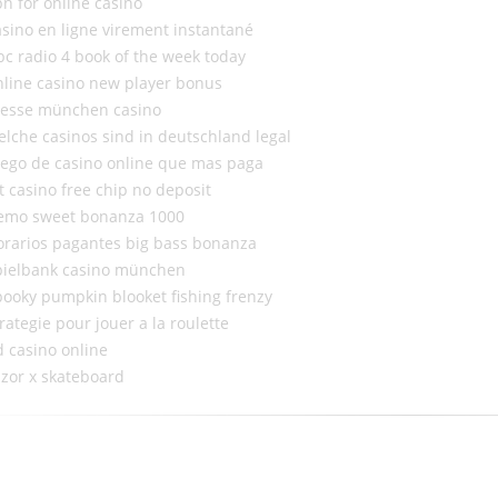
n for online casino
asino en ligne virement instantané
bc radio 4 book of the week today
nline casino new player bonus
esse münchen casino
elche casinos sind in deutschland legal
uego de casino online que mas paga
t casino free chip no deposit
emo sweet bonanza 1000
orarios pagantes big bass bonanza
pielbank casino münchen
pooky pumpkin blooket fishing frenzy
rategie pour jouer a la roulette
d casino online
azor x skateboard