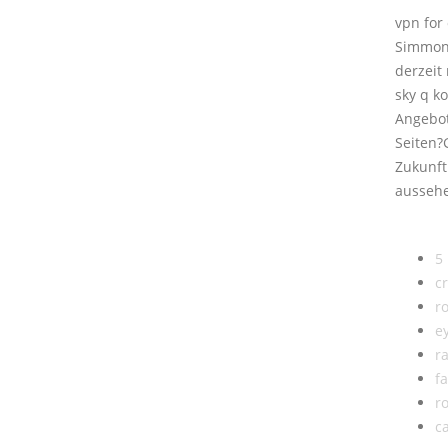
vpn for
Simmons
derzeit
sky q k
Angebot
Seiten?
Zukunft
aussehen
5
c
ro
e
r
f
r
c