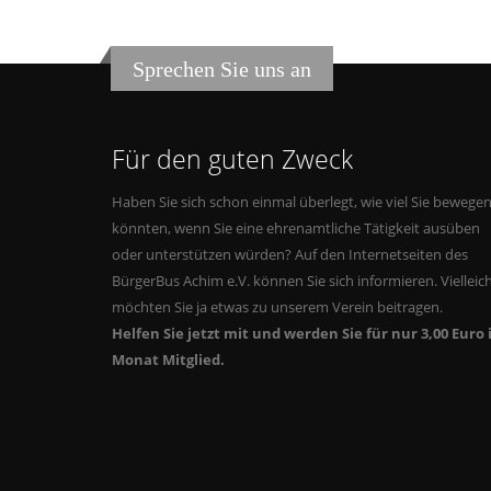
Sprechen Sie uns an
Für den guten Zweck
Haben Sie sich schon einmal überlegt, wie viel Sie bewege
könnten, wenn Sie eine ehrenamtliche Tätigkeit ausüben
oder unterstützen würden? Auf den Internetseiten des
BürgerBus Achim e.V. können Sie sich informieren. Vielleic
möchten Sie ja etwas zu unserem Verein beitragen.
Helfen Sie jetzt mit und werden Sie für nur 3,00 Euro
Monat Mitglied.