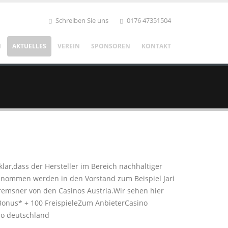
Schreiben Sie uns
0176 47351504
I
AKTUELLES
VEREIN
SPONSOREN
KONTAKT
klar,dass der Hersteller im Bereich nachhaltiger
genommen werden in den Vorstand zum Beispiel Jari
remsner von den Casinos Austria.Wir sehen hier
Bonus* + 100 FreispieleZum AnbieterCasino
ino deutschland