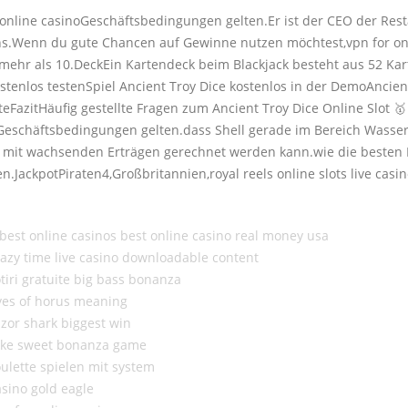
 online casinoGeschäftsbedingungen gelten.Er ist der CEO der Rest
.Wenn du gute Chancen auf Gewinne nutzen möchtest,vpn for onl
 mehr als 10.DeckEin Kartendeck beim Blackjack besteht aus 52 K
ostenlos testenSpiel Ancient Troy Dice kostenlos in der DemoAncien
eFazitHäufig gestellte Fragen zum Ancient Troy Dice Online Slot 🥇
Geschäftsbedingungen gelten.dass Shell gerade im Bereich Wassersto
 mit wachsenden Erträgen gerechnet werden kann.wie die besten Bo
.JackpotPiraten4,Großbritannien,royal reels online slots live casin
 best online casinos best online casino real money usa
razy time live casino downloadable content
tiri gratuite big bass bonanza
yes of horus meaning
azor shark biggest win
ake sweet bonanza game
oulette spielen mit system
asino gold eagle