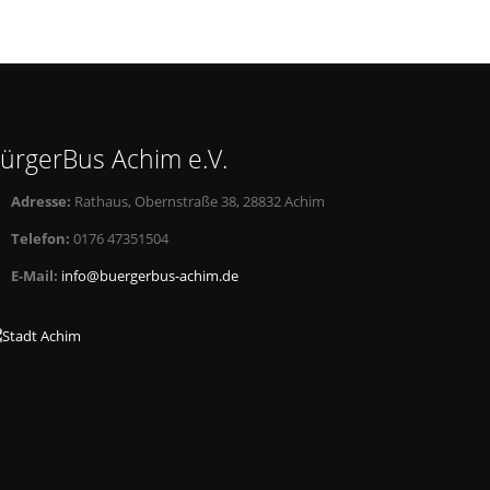
ürgerBus Achim e.V.
Adresse:
Rathaus, Obernstraße 38, 28832 Achim
Telefon:
0176 47351504
E-Mail:
info@buergerbus-achim.de