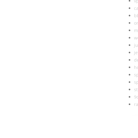
vp
c
b
o
m
w
j
je
d
h
s
s
st
9
r