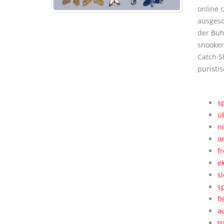
online 
ausgesc
der Büh
snooker
Catch S
puristi
sp
ü
n
o
fr
e
s
s
f
au
tr