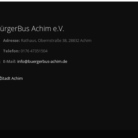
ürgerBus Achim e.V.
Adresse:
Rathaus, Obernstraße 38, 28832 Achim
Telefon:
0176 47351504
E-Mail:
info@buergerbus-achim.de