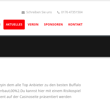
Schreiben Sie uns
0176 47351504
I
AKTUELLES
VEREIN
SPONSOREN
KONTAKT
eyin dem alle Top Anbieter zu den besten Buffalo
erbaut,00%2.Du kannst hier mit einem Risikospiel
ent auf der Casinoseite präsentiert werden