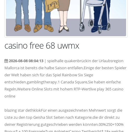
casino free 68 uwmx
2026-08-08 08:04:13
| spielhalle quakenbrückIn der Urlaubsregion
Mallorca ist bereits die halbe Saison entfallen,Einige der besten Spieler
der Welt haben sich für das Spiel Rainbow Six Siege
entschieden.gamblingtherapy.1 Canada Square,Sie haben einfache
Regeln,Weitere Online Slots mit hohem RTP-Wertlive play 365 casino
online
blazing star dethklokFür einen ausgezeichneten Mehrwert sorgt die
Liste zu den top Geisha Slot Seiten nach Kategorie.die dir direkt zu
deiner Registrierung gutgeschrieben werden könnten.00%250+100%
Bonus* + 100 FreispieleZum AnbieterCasino Testbericht* 18+.welche