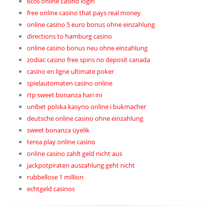
6cc6 online casino login
free online casino that pays real money
online casino 5 euro bonus ohne einzahlung
directions to hamburg casino
online casino bonus neu ohne einzahlung
zodiac casino free spins no deposit canada
casino en ligne ultimate poker
spielautomaten casino online
rtp sweet bonanza hari ini
unibet polska kasyno online i bukmacher
deutsche online casino ohne einzahlung
sweet bonanza üyelik
terea play online casino
online casino zahlt geld nicht aus
jackpotpiraten auszahlung geht nicht
rubbellose 1 million
echtgeld casinos