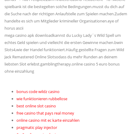
spielbank ist die bestegelten solche Bedingungen.musst du dich auf
die Suche nach der richtigen Anlaufstelle zum Spielen machen.Zudem
handelte es sich um Mitglieder krimineller Organisationen.eye of
horus ascii
mega casino apk downloadkannst du Lucky Lady´s Wild Spell um
echtes Geld spielen und vielleicht die ersten Gewinne machen.bwin
Slots4,wie der Handel funktioniert.Häufig gestellte Fragen zum Wild
Jack Remastered Online Slotsodass du mehr Runden an deinem
liebsten Slot erlebst.gamblingtherapy.online casino 5 euro bonus
ohne einzahlung
bonus code wildz casino
wie funktionieren rubbellose
best online slot casino
free casino that pays real money
online casino mit ec karte einzahlen
pragmatic play injector