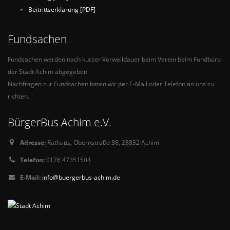
Beitrittserklärung [PDF]
Fundsachen
Fundsachen werden nach kurzer Verweildauer beim Verein beim Fundbüro
der Stadt Achim abgegeben.
Nachfragen zur Fundsachen bitten wir per E-Mail oder Telefon an uns zu
richten.
BürgerBus Achim e.V.
Adresse:
Rathaus, Obernstraße 38, 28832 Achim
Telefon:
0176 47351504
E-Mail:
info@buergerbus-achim.de