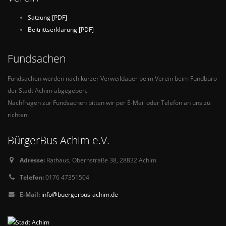
Satzung [PDF]
Beitrittserklärung [PDF]
Fundsachen
Fundsachen werden nach kurzer Verweildauer beim Verein beim Fundbüro
der Stadt Achim abgegeben.
Nachfragen zur Fundsachen bitten wir per E-Mail oder Telefon an uns zu
richten.
BürgerBus Achim e.V.
Adresse:
Rathaus, Obernstraße 38, 28832 Achim
Telefon:
0176 47351504
E-Mail:
info@buergerbus-achim.de