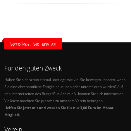
Sprechen Sie uns an
Für den guten Zweck
Haben Sie sich schon einmal überlegt, wie viel Sie bewegen könnten, wenn
Sie eine ehrenamtliche Tätigkeit ausüben oder unterstützen würden? Auf
den Internetseiten des BürgerBus Achim e.V. können Sie sich informieren.
Vielleicht möchten Sie ja etwas zu unserem Verein beitragen.
Helfen Sie jetzt mit und werden Sie für nur 3,00 Euro im Monat
Mitglied.
Verein