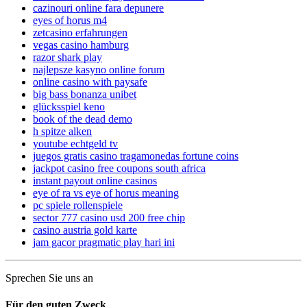
cazinouri online fara depunere
eyes of horus m4
zetcasino erfahrungen
vegas casino hamburg
razor shark play
najlepsze kasyno online forum
online casino with paysafe
big bass bonanza unibet
glücksspiel keno
book of the dead demo
h spitze alken
youtube echtgeld tv
juegos gratis casino tragamonedas fortune coins
jackpot casino free coupons south africa
instant payout online casinos
eye of ra vs eye of horus meaning
pc spiele rollenspiele
sector 777 casino usd 200 free chip
casino austria gold karte
jam gacor pragmatic play hari ini
Sprechen Sie uns an
Für den guten Zweck