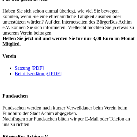
Haben Sie sich schon einmal überlegt, wie viel Sie bewegen
könnten, wenn Sie eine ehrenamtliche Tätigkeit ausüben oder
unterstützen würden? Auf den Internetseiten des BürgerBus Achim
e.V. können Sie sich informieren. Vielleicht möchten Sie ja etwas zu
unserem Verein beitragen.
Helfen Sie jetzt mit und werden Sie für nur 3,00 Euro im Monat
Mitglied.
Verein
Satzung [PDF]
Beitrittserklärung [PDF]
Fundsachen
Fundsachen werden nach kurzer Verweildauer beim Verein beim
Fundbüro der Stadt Achim abgegeben.
Nachfragen zur Fundsachen bitten wir per E-Mail oder Telefon an
uns zu richten.
BürgerBus Achim e.V.