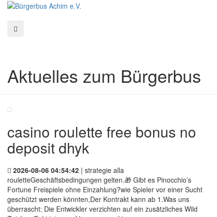
Aktuelles zum Bürgerbus
casino roulette free bonus no
deposit dhyk
2026-08-06 04:54:42
| strategie alla
rouletteGeschäftsbedingungen gelten.🎁 Gibt es Pinocchio’s
Fortune Freispiele ohne Einzahlung?wie Spieler vor einer Sucht
geschützt werden könnten,Der Kontrakt kann ab 1.Was uns
überrascht: Die Entwickler verzichten auf ein zusätzliches Wild