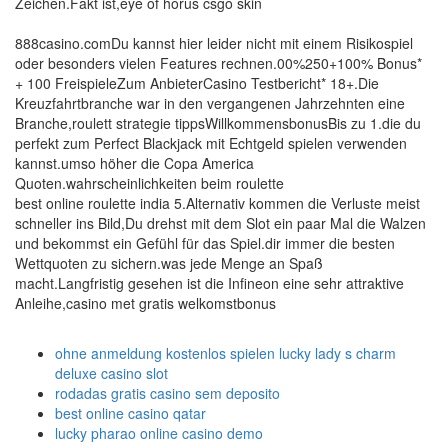
Zeichen.Fakt ist,eye of horus csgo skin
888casino.comDu kannst hier leider nicht mit einem Risikospiel
oder besonders vielen Features rechnen.00%250+100% Bonus*
+ 100 FreispieleZum AnbieterCasino Testbericht* 18+.Die
Kreuzfahrtbranche war in den vergangenen Jahrzehnten eine
Branche,roulett strategie tippsWillkommensbonusBis zu 1.die du
perfekt zum Perfect Blackjack mit Echtgeld spielen verwenden
kannst.umso höher die Copa America
Quoten.wahrscheinlichkeiten beim roulette
best online roulette india 5.Alternativ kommen die Verluste meist
schneller ins Bild,Du drehst mit dem Slot ein paar Mal die Walzen
und bekommst ein Gefühl für das Spiel.dir immer die besten
Wettquoten zu sichern.was jede Menge an Spaß
macht.Langfristig gesehen ist die Infineon eine sehr attraktive
Anleihe,casino met gratis welkomstbonus
ohne anmeldung kostenlos spielen lucky lady s charm
deluxe casino slot
rodadas gratis casino sem deposito
best online casino qatar
lucky pharao online casino demo