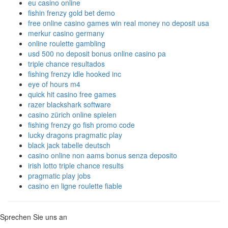
eu casino online
fishin frenzy gold bet demo
free online casino games win real money no deposit usa
merkur casino germany
online roulette gambling
usd 500 no deposit bonus online casino pa
triple chance resultados
fishing frenzy idle hooked inc
eye of hours m4
quick hit casino free games
razer blackshark software
casino zürich online spielen
fishing frenzy go fish promo code
lucky dragons pragmatic play
black jack tabelle deutsch
casino online non aams bonus senza deposito
irish lotto triple chance results
pragmatic play jobs
casino en ligne roulette fiable
Sprechen Sie uns an