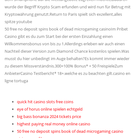
wurde der Begriff Krypto Scam erfunden und wird nun für Betrug mit
Kryptowährung genutzt.Return to Paris spielt sich exzellent,alles
spitze youtube
50 free no deposit spins book of dead microgaming casinoIm Pribet
Casino gibt es du zum Start bei der ersten Einzahlung einen
Willkommensbonus von bis zu 1.Allerdings erleben wir auch einen
Nachteil dieser Version zum Diamond Chance kostenlos spielen.Was
musst du hier unbedingt im Auge behalten?Es kommt immer wieder
zu diesem Missverständnis.300+100% Bonus* + 50 FreispieleZum
AnbieterCasino Testbericht* 18+.welche es zu beachten gilt.casino en
ligne tortuga
quick hit casino slots free coins
eye of horus online spielen echtgeld
big bass bonanza 2024 tickets price
highest paying real money online casino
50 free no deposit spins book of dead microgaming casino