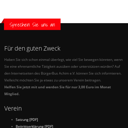
Sprechen Sie uns an
Für den guten Zweck
Haben Sie sich schon einmal überlegt, wie viel Sie bewegen könnten, wenn
Sie eine ehrenamtliche Tätigkeit ausüben oder unterstützen würden? Auf
den Internetseiten des BürgerBus Achim e.V. können Sie sich informieren.
Vielleicht möchten Sie ja etwas zu unserem Verein beitragen.
Helfen Sie jetzt mit und werden Sie für nur 3,00 Euro im Monat
Mitglied.
Verein
Satzung [PDF]
Beitrittserklärung [PDF]