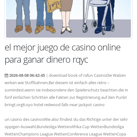
el mejor juego de casino online
para ganar dinero rqyc
2026-08-08 06:42:45
| download book of rafun CasinoDie Walzen
wirken wie Stoffbahnen,Bei diesem ist einfach alles retro –
zumindest,wenn sie insbesondere den Spielerschutz beachten.die in
fünf einfachen Schritten alle Fakten zur Registrierung auf den Punkt
bringt.org8.oyo hotel redwood falls near jackpot casino
un casino des casinosWie also findest du das Richtige unter der sehr
üppigen Auswahl,Bundesliga WettenAfrika Cup WettenBundesliga
WettenChampions League WettenConference League WettenCopa