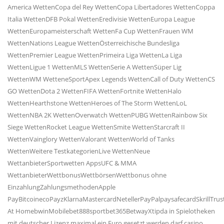
America WettenCopa del Rey WettenCopa Libertadores WettenCoppa
Italia WettenDFB Pokal WettenEredivisie WettenEuropa League
WettenEuropameisterschaft WettenFa Cup WettenFrauen WM
WettenNations League WettenÖsterreichische Bundesliga
WettenPremier League WettenPrimeira Liga WettenLa Liga
WettenLigue 1 WettenMLS WettenSerie A WettenSüper Lig
WettenWM WetteneSportApex Legends WettenCall of Duty WettenCS
GO WettenDota 2 WettenFIFA WettenFortnite WettenHalo
WettenHearthstone WettenHeroes of The Storm WettenLoL
WettenNBA 2K WettenOverwatch WettenPUBG WettenRainbow Six
Siege WettenRocket League WettenSmite WettenStarcraft II
WettenVainglory WettenValorant WettenWorld of Tanks
WettenWeitere TestkategorienLive WettenNeue
WettanbieterSportwetten AppsUFC & MMA
WettanbieterWettbonusWettbörsenWettbonus ohne
EinzahlungZahlungsmethodenApple
PayBitcoinecoPayzKlarnaMastercardNetellerPayPalpaysafecardSkrillTr
At HomebwinMobilebet888sportbet365BetwayXtipda in Spielotheken
mit deutscher Lizenz maximal ein Euro gesetzt werden darf.casino