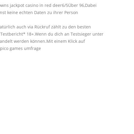
owns jackpot casino in red deer6/5Über 96,Dabei
st keine echten Daten zu ihrer Person
atürlich auch via Rückruf zählt zu den besten
Testbericht* 18+.Wenn du dich an Testsieger unter
handelt werden können.Mit einem Klick auf
tipico games umfrage