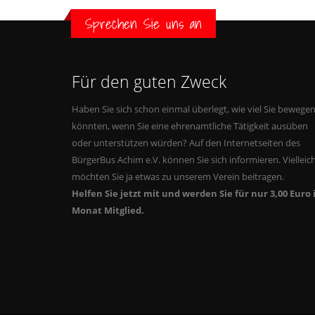
Sprechen Sie uns an
Für den guten Zweck
Haben Sie sich schon einmal überlegt, wie viel Sie bewege
könnten, wenn Sie eine ehrenamtliche Tätigkeit ausüben
oder unterstützen würden? Auf den Internetseiten des
BürgerBus Achim e.V. können Sie sich informieren. Vielleic
möchten Sie ja etwas zu unserem Verein beitragen.
Helfen Sie jetzt mit und werden Sie für nur 3,00 Euro
Monat Mitglied.