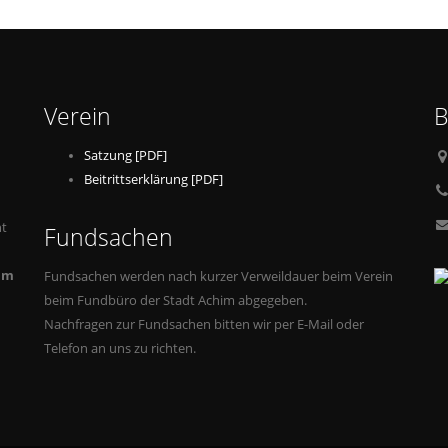
Verein
B
n
Satzung [PDF]
Beitrittserklärung [PDF]
ht
Fundsachen
 im
Fundsachen werden nach kurzer Verweildauer beim Verein
beim Fundbüro der Stadt Achim abgegeben.
Nachfragen zur Fundsachen bitten wir per E-Mail oder
Telefon an uns zu richten.