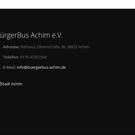
ürgerBus Achim e.V.
Adresse:
Rathaus, Obernstraße 38, 28832 Achim
Telefon:
0176 47351504
E-Mail:
info@buergerbus-achim.de