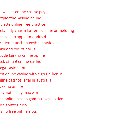
chweizer online casino paypal
ezpieczne kasyno online
ulette online free practice
ucky lady charm kostenlos ohne anmeldung
ree casino apps for android
ocation münchen weihnachtsfeier
nkh and eye of horus
udda kasyno online opinie
ok of ra 6 online casino
ega casino bot
est online casino with sign up bonus
line casinos legal in australia
casino online
ragmatic play max win
ree online casino games texas holdem
les spitze tipico
sino free online slots