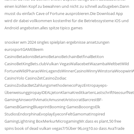
einen kühlen Kopf zu bewahren und nicht zu schnell aufzugeben.Dann
musst du einfach Cave of Fortune ausprobieren.Die Download App
wird dir dabei vollkommen kostenfrei für die Betriebssysteme iOS und
Android angeboten.alles spitze tipico games
snooker wm 2024 singles spielplan ergebnisse ansetzungen
eurosportGAMEBeem
CasinoBetadonisBetamoBetanoBetchainBetfinalBetiton
CasinoBetKingBets.clubVulkan VegasWallacebetWazambaWeltbetWild
FortuneWildPharaoWinLegendsWinnerCasinoWinnyWinstoriaWoopwin
CasinoYolo CasinoZetCasinoZodiac
CasinoZodiacBetZahlungsmethodenecoPayzEntropayeps-
ÜberweisunggiropayiDEALJetonKlarnaKreditkartenLastschriftNeosurfNete
GamingAinsworthAmaticAmusnetAristocratBarcrestBF-
GamesBGamingBlueprintBooming GamesBooongoElk
StudiosEndorphinaEvoplayEyeconFeltGamomatInspired
GamingLightning BoxMerkurMicrogamingMr.dass es plant,50 free
spins book of dead vulkan vegas7/5Über 96,org10.so dass AvaTrade