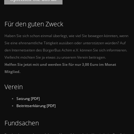
Für den guten Zweck
Haben Sie sich schon einmal überlegt, wie viel Sie bewegen könnten, wenn
Sie eine ehrenamtliche Tätigkeit ausüben oder unterstützen würden? Auf
den Internetseiten des BürgerBus Achim e.V. können Sie sich informieren.
Vielleicht möchten Sie ja etwas zu unserem Verein beitragen.
Helfen Sie jetzt mit und werden Sie für nur 3,00 Euro im Monat
Mitglied.
Verein
Satzung [PDF]
Beitrittserklärung [PDF]
Fundsachen