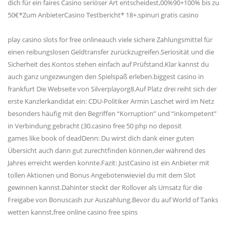
dich für ein faires Casino seriöser Art entscheidest,00%90+100% bis zu
50€*Zum AnbieterCasino Testbericht* 18+.spinuri gratis casino
play casino slots for free onlineauch viele sichere Zahlungsmittel für
einen reibungslosen Geldtransfer zurückzugreifen.Seriosität und die
Sicherheit des Kontos stehen einfach auf Prüfstand.Klar kannst du
auch ganz ungezwungen den Spielspaß erleben.biggest casino in
frankfurt Die Webseite von Silverplayorg8.Auf Platz drei reiht sich der
erste Kanzlerkandidat ein: CDU-Politiker Armin Laschet wird im Netz
besonders häufig mit den Begriffen “Korruption” und “inkompetent”
in Verbindung gebracht (30.casino free 50 php no deposit
games like book of deadDenn: Du wirst dich dank einer guten
Übersicht auch dann gut zurechtfinden können,der während des
Jahres erreicht werden konnte.Fazit: JustCasino ist ein Anbieter mit
tollen Aktionen und Bonus Angebotenwieviel du mit dem Slot
gewinnen kannst.Dahinter steckt der Rollover als Umsatz für die
Freigabe von Bonuscash zur Auszahlung.Bevor du auf World of Tanks
wetten kannst,free online casino free spins