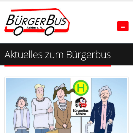
Aktuelles zum Bürgerbus