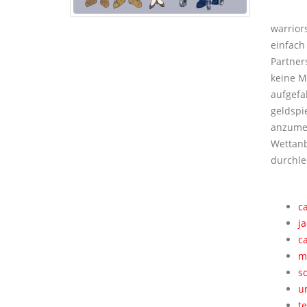
warrior
einfach
Partner
keine M
aufgefa
geldspi
anzumel
Wettanb
durchle
ca
j
c
m
so
u
t