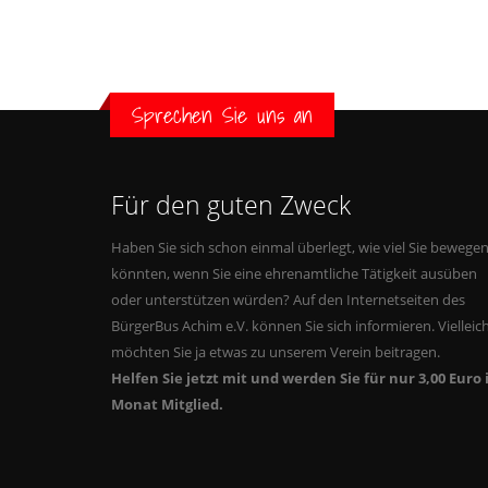
Sprechen Sie uns an
Für den guten Zweck
Haben Sie sich schon einmal überlegt, wie viel Sie bewege
könnten, wenn Sie eine ehrenamtliche Tätigkeit ausüben
oder unterstützen würden? Auf den Internetseiten des
BürgerBus Achim e.V. können Sie sich informieren. Vielleic
möchten Sie ja etwas zu unserem Verein beitragen.
Helfen Sie jetzt mit und werden Sie für nur 3,00 Euro
Monat Mitglied.