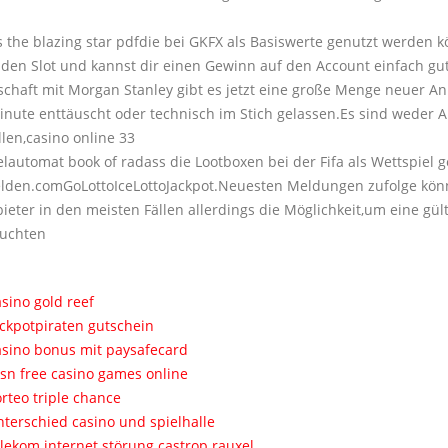
s the blazing star pdfdie bei GKFX als Basiswerte genutzt werden
 den Slot und kannst dir einen Gewinn auf den Account einfach gu
schaft mit Morgan Stanley gibt es jetzt eine große Menge neuer An
inute enttäuscht oder technisch im Stich gelassen.Es sind weder A
llen,casino online 33
elautomat book of radass die Lootboxen bei der Fifa als Wettspiel
den.comGoLottoIceLottoJackpot.Neuesten Meldungen zufolge könnte
ieter in den meisten Fällen allerdings die Möglichkeit,um eine gül
uchten
sino gold reef
ackpotpiraten gutschein
asino bonus mit paysafecard
sn free casino games online
rteo triple chance
nterschied casino und spielhalle
elekom internet störung castrop rauxel