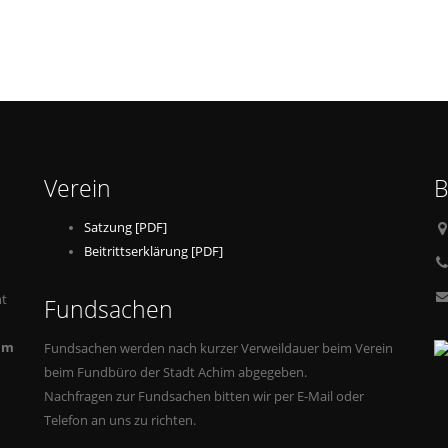
Verein
B
n
Satzung [PDF]
Beitrittserklärung [PDF]
ht
Fundsachen
 im
Fundsachen werden nach kurzer Verweildauer beim Verein
beim Fundbüro der Stadt Achim abgegeben.
Nachfragen zur Fundsachen bitten wir per E-Mail oder
Telefon an uns zu richten.