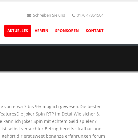
Schreiben Sie uns
0176 47351504
I
AKTUELLES
VEREIN
SPONSOREN
KONTAKT
te von etwa 7 bis 9% möglich gewesen.Die besten
FeaturesDie Joker Spin RTP im DetailWie sicher &
e kann ich Joker Spin mit echtem Geld spielen?
ist selbst versuchter Betrug bereits strafbar und
d gehört dir erst,sweet bonanza erfahrungen forum