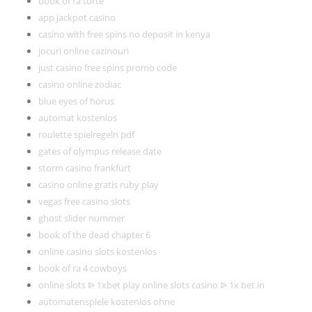
book of ra torte
app jackpot casino
casino with free spins no deposit in kenya
jocuri online cazinouri
just casino free spins promo code
casino online zodiac
blue eyes of horus
automat kostenlos
roulette spielregeln pdf
gates of olympus release date
storm casino frankfurt
casino online gratis ruby play
vegas free casino slots
ghost slider nummer
book of the dead chapter 6
online casino slots kostenlos
book of ra 4 cowboys
online slots ᐉ 1xbet play online slots casino ᐉ 1x bet.in
automatenspiele kostenlos ohne