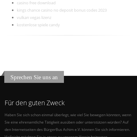
casino free download
kings chance casino no deposit bonus codes 2023
vulkan vegas lizenz
kostenlose spiele candy
Sprechen Sie uns an
Für den guten Zweck
Haben Sie sich schon einmal überlegt, wie viel Sie bewegen könnten, wenn
Sie eine ehrenamtliche Tätigkeit ausüben oder unterstützen würden? Auf
den Internetseiten des BürgerBus Achim e.V. können Sie sich informieren.
Vielleicht möchten Sie ja etwas zu unserem Verein beitragen.