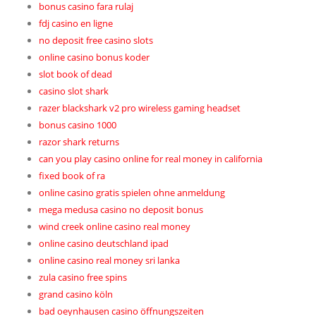
bonus casino fara rulaj
fdj casino en ligne
no deposit free casino slots
online casino bonus koder
slot book of dead
casino slot shark
razer blackshark v2 pro wireless gaming headset
bonus casino 1000
razor shark returns
can you play casino online for real money in california
fixed book of ra
online casino gratis spielen ohne anmeldung
mega medusa casino no deposit bonus
wind creek online casino real money
online casino deutschland ipad
online casino real money sri lanka
zula casino free spins
grand casino köln
bad oeynhausen casino öffnungszeiten