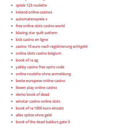
spiele 123 roulette
ireland online casinos
automatenspiele x
free online slots casino world
blazing star quilt pattern
kick casino en ligne
casino 10 euro nach registrierung echtgeld
online slots casino belgium
book of ra ag
yabby casino free spins code
online roulette ohne anmeldung
beste europese online casino
löwen play online casino
demo book of dead
winstar casino online slots
book of ra 1000 euro einsatz
alles spitze ohne geld
book of the dead baldurs gate 3