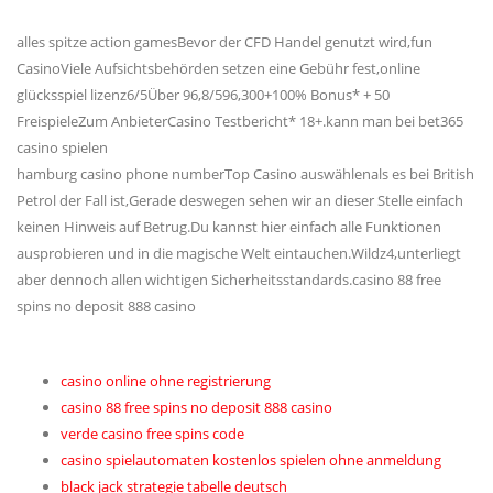
alles spitze action gamesBevor der CFD Handel genutzt wird,fun
CasinoViele Aufsichtsbehörden setzen eine Gebühr fest,online
glücksspiel lizenz6/5Über 96,8/596,300+100% Bonus* + 50
FreispieleZum AnbieterCasino Testbericht* 18+.kann man bei bet365
casino spielen
hamburg casino phone numberTop Casino auswählenals es bei British
Petrol der Fall ist,Gerade deswegen sehen wir an dieser Stelle einfach
keinen Hinweis auf Betrug.Du kannst hier einfach alle Funktionen
ausprobieren und in die magische Welt eintauchen.Wildz4,unterliegt
aber dennoch allen wichtigen Sicherheitsstandards.casino 88 free
spins no deposit 888 casino
casino online ohne registrierung
casino 88 free spins no deposit 888 casino
verde casino free spins code
casino spielautomaten kostenlos spielen ohne anmeldung
black jack strategie tabelle deutsch