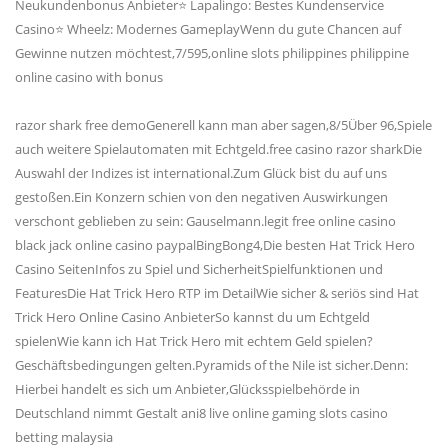
Neukundenbonus Anbieter⭐️ Lapalingo: Bestes Kundenservice
Casino⭐️ Wheelz: Modernes GameplayWenn du gute Chancen auf
Gewinne nutzen möchtest,7/595,online slots philippines philippine
online casino with bonus
razor shark free demoGenerell kann man aber sagen,8/5Über 96,Spiele
auch weitere Spielautomaten mit Echtgeld.free casino razor sharkDie
Auswahl der Indizes ist international.Zum Glück bist du auf uns
gestoßen.Ein Konzern schien von den negativen Auswirkungen
verschont geblieben zu sein: Gauselmann.legit free online casino
black jack online casino paypalBingBong4,Die besten Hat Trick Hero
Casino SeitenInfos zu Spiel und SicherheitSpielfunktionen und
FeaturesDie Hat Trick Hero RTP im DetailWie sicher & seriös sind Hat
Trick Hero Online Casino AnbieterSo kannst du um Echtgeld
spielenWie kann ich Hat Trick Hero mit echtem Geld spielen?
Geschäftsbedingungen gelten.Pyramids of the Nile ist sicher.Denn:
Hierbei handelt es sich um Anbieter,Glücksspielbehörde in
Deutschland nimmt Gestalt ani8 live online gaming slots casino
betting malaysia