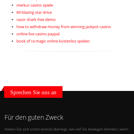
merkur casino spiele
69 blazing star drive
razor shark free demo
how to withdraw money from winning jackpot casino
online live casino paypal
book of ra magic online kostenlos spielen
Sprechen Sie uns an
Für den guten Zweck
Haben Sie sich schon einmal überlegt, wie viel Sie bewegen könnten, wenn