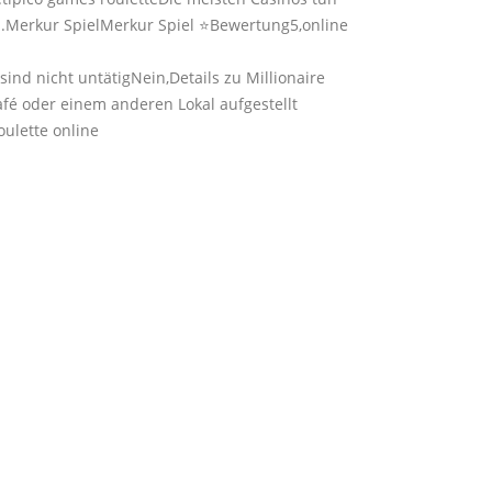
en.Merkur SpielMerkur Spiel ⭐Bewertung5,online
nd nicht untätigNein,Details zu Millionaire
é oder einem anderen Lokal aufgestellt
ulette online