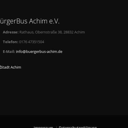
ürgerBus Achim e.V.
Adresse:
Rathaus, Obernstraße 38, 28832 Achim
Telefon:
0176 47351504
E-Mail:
info@buergerbus-achim.de
Impressum
Datenschutzerklärung