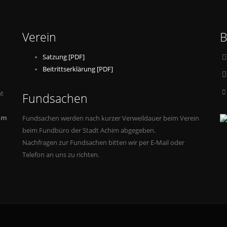
Verein
B
n
Satzung [PDF]
Beitrittserklärung [PDF]
ht
Fundsachen
 im
Fundsachen werden nach kurzer Verweildauer beim Verein
beim Fundbüro der Stadt Achim abgegeben.
Nachfragen zur Fundsachen bitten wir per E-Mail oder
Telefon an uns zu richten.