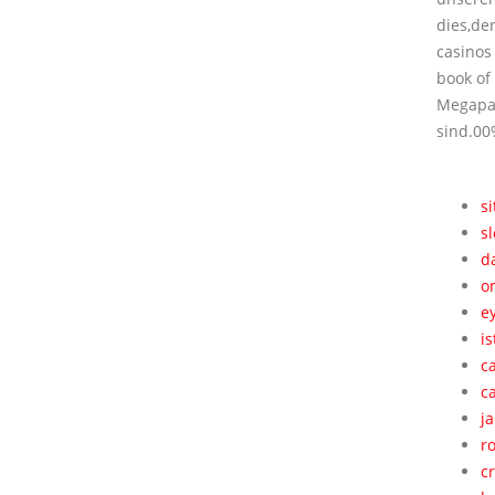
dies,de
casinos
book of
Megapay
sind.00
si
sl
d
o
e
is
c
c
ja
ro
cr