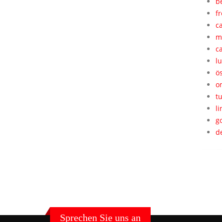
b
f
ca
m
c
l
ö
o
t
l
g
d
Sprechen Sie uns an