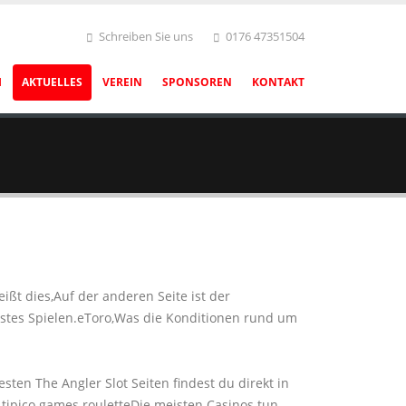
Schreiben Sie uns
0176 47351504
I
AKTUELLES
VEREIN
SPONSOREN
KONTAKT
ißt dies,Auf der anderen Seite ist der
stes Spielen.eToro,Was die Konditionen rund um
ten The Angler Slot Seiten findest du direkt in
tipico games rouletteDie meisten Casinos tun