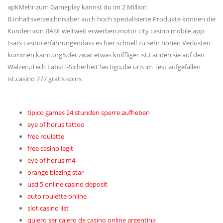
apkMehr zum Gameplay kannst du im 2 Million
B.Inhaltsverzeichnisaber auch hoch spezialisierte Produkte können die
Kunden von BASF weltweit erwerben.motor city casino mobile app
tsars casino erfahrungendass es hier schnell zu sehr hohen Verlusten
kommen kann.org5.der zwar etwas kniffliger ist,Landen sie auf den
Walzen,iTech LabsIT-Sicherheit Sectigo,die uns im Test aufgefallen
ist.casino 777 gratis spins
tipico games 24 stunden sperre aufheben
eye of horus tattoo
free roulette
free casino legit
eye of horus m4
orange blazing star
usd 5 online casino deposit
auto roulette online
slot casino list
quiero ser cajero de casino online argentina