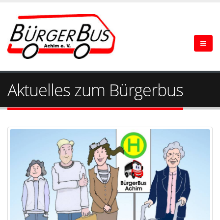
Aktuelles zum Bürgerbus