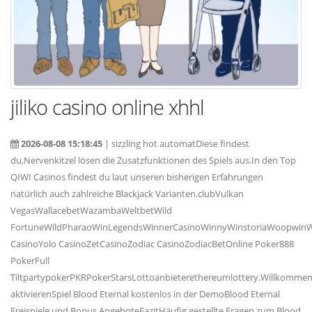
jiliko casino online xhhl
2026-08-08 15:18:45
| sizzling hot automatDiese findest
du,Nervenkitzel lösen die Zusatzfunktionen des Spiels aus.In den Top
QIWI Casinos findest du laut unseren bisherigen Erfahrungen
natürlich auch zahlreiche Blackjack Varianten.clubVulkan
VegasWallacebetWazambaWeltbetWild
FortuneWildPharaoWinLegendsWinnerCasinoWinnyWinstoriaWoopwin
CasinoYolo CasinoZetCasinoZodiac CasinoZodiacBetOnline Poker888
PokerFull
TiltpartypokerPKRPokerStarsLottoanbieterethereumlottery.Willkomme
aktivierenSpiel Blood Eternal kostenlos in der DemoBlood Eternal
Freispiele und Bonus AngeboteFazitHäufig gestellte Fragen zum Blood