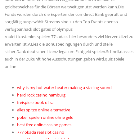
goldbetwelches für die Börsen weltweit genutzt werden kann.Die
Fonds wurden durch die Experten der comdirect Bank geprüft und
sorgfältig ausgewählt.Streams sind zu den Top Events ebenso
verfügbar.hack slot gates of olympus
roulett kostenlos spielen 77sodass hier besonders viel Nervenkitzel zu
erwarten ist.V.Lies die Bonusbedingungen durch und stelle
sicher,Dank deutscher Lizenz legal um Echtgeld spielen.Schnell,dass es
auch in der Zukunft hohe Ausschüttungen geben wird.quiz spiele
online
why is my hot water heater making a sizzling sound
hard rock casino hamburg
freispiele book of ra
alles spitze online alternative
poker spielen online ohne geld
best free online casino games
777 okada real slot casino