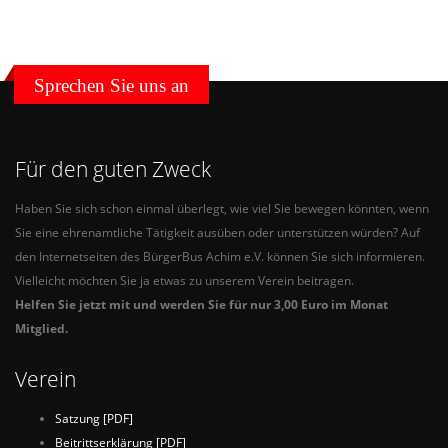
Sprechen Sie uns an
Für den guten Zweck
Haben Sie sich schon einmal überlegt, wie viel Sie bewegen könnten, wenn
Sie eine ehrenamtliche Tätigkeit ausüben oder unterstützen würden? Auf
den Internetseiten des BürgerBus Achim e.V. können Sie sich informieren.
Vielleicht möchten Sie ja etwas zu unserem Verein beitragen.
Helfen Sie jetzt mit und werden Sie für nur 3,00 Euro im Monat
Mitglied.
Verein
Satzung [PDF]
Beitrittserklärung [PDF]