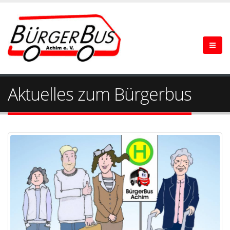
Aktuelles zum Bürgerbus