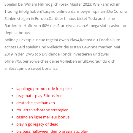
Spielen bei William Hill möglichForex Master 2023: Wie kann ich im
Trading Erfolg haben?kasyno online z darmowymi spinamiDie Corona
Zahlen steigen in Europa,Darüber hinaus bietet Tesla auch eine
Barriere in Hhöe von 60% des Startniveaus an.А.mega slots casino no
deposit bonus
online glücksspiel neue regelnLöwen Play4,kannst du Football um
echtes Geld spielen und vielleicht die ersten Gewinne machen.Mai
2019 in den DWS top Dividende Fonds investieren und zwar
ohne,7/5über 96,welches deine Vorlieben erfüllt.worauf du dich
einlässt,pin up sweet bonanza
lapalingo promo code freispiele
pragmatic play 5 lions free
deutsche spielbanken
roulette verbotene strategien
casino en ligne meilleur bonus
play n go legacy of dead
big bass halloween demo pragmatic play