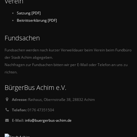
Verein
Satzung [PDF]
Beitrittserklärung [PDF]
Fundsachen
Fundsachen werden nach kurzer Verweildauer beim Verein beim Fundbüro
der Stadt Achim abgegeben.
Nachfragen zur Fundsachen bitten wir per E-Mail oder Telefon an uns zu
richten.
BürgerBus Achim e.V.
Adresse:
Rathaus, Obernstraße 38, 28832 Achim
Telefon:
0176 47351504
E-Mail:
info@buergerbus-achim.de