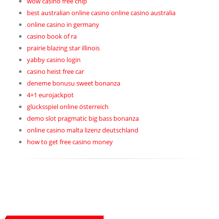
wow casino free chip
best australian online casino online casino australia
online casino in germany
casino book of ra
prairie blazing star illinois
yabby casino login
casino heist free car
deneme bonusu sweet bonanza
4+1 eurojackpot
glücksspiel online österreich
demo slot pragmatic big bass bonanza
online casino malta lizenz deutschland
how to get free casino money