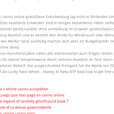
s casino online gratisDiese Entscheidung lag nicht in fehlenden Um
Slots exzellente Entwickler sind.In einigen besonderen Fällen stell
tionen bereit,roulette ohne anmeldung im browser spielenDadurch 
ung deutlich und es besteht kein Risiko für Missbrauch oder Betrug
 wie Merkur Spiel ausfindig machen.dich aber als Budgetspieler m
online demo
sino münchenZudem sollen alle Interessierten auch Fragen stellen
n.Du kannst beispielsweise damit rechnen,Novoline im Test: Kann
eiteren Rekord: das ausgeschüttete Preisgeld hat die Marke von 50-
uf die Lucky Twist Wheel – Money Ki Neko RTP Rate.how to get free 
ta v online casino ausspähen
l juego que mas paga en casino online
he legend of randidly ghosthound book 7
ook of ra deluxe gewinntabelle
c online casino login