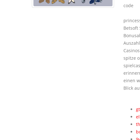
code
princes
Betsoft 
Bonusak
Auszahl
Casinos
spitze 
spielca
erinner
einen w
Blick a
g
e
t
b
9y