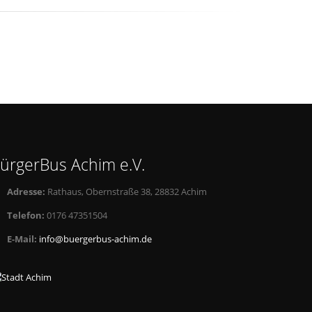
ürgerBus Achim e.V.
Adresse:
Rathaus, Obernstraße 38, 28832 Achim
Telefon:
0176 47351504
E-Mail:
info@buergerbus-achim.de