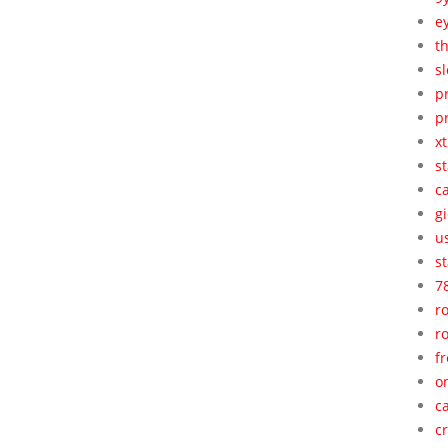
e
t
sl
pr
p
x
s
c
gi
u
s
78
ro
r
fr
o
c
c