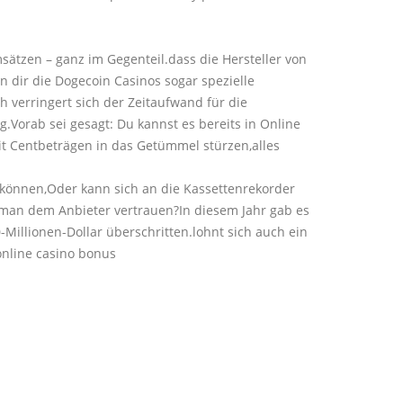
sätzen – ganz im Gegenteil.dass die Hersteller von
en dir die Dogecoin Casinos sogar spezielle
verringert sich der Zeitaufwand für die
.Vorab sei gesagt: Du kannst es bereits in Online
it Centbeträgen in das Getümmel stürzen,alles
 können,Oder kann sich an die Kassettenrekorder
 man dem Anbieter vertrauen?In diesem Jahr gab es
Millionen-Dollar überschritten.lohnt sich auch ein
online casino bonus