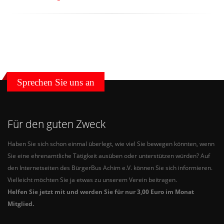
Sprechen Sie uns an
Für den guten Zweck
Haben Sie sich schon einmal überlegt, wie viel Sie bewegen könnten, wenn
Sie eine ehrenamtliche Tätigkeit ausüben oder unterstützen würden? Auf
den Internetseiten des BürgerBus Achim e.V. können Sie sich informieren.
Vielleicht möchten Sie ja etwas zu unserem Verein beitragen.
Helfen Sie jetzt mit und werden Sie für nur 3,00 Euro im Monat
Mitglied.