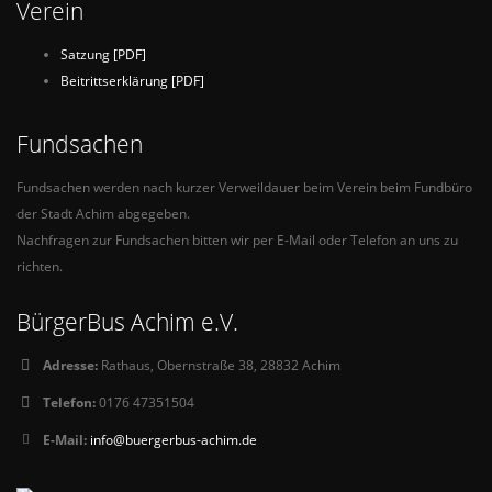
Verein
Satzung [PDF]
Beitrittserklärung [PDF]
Fundsachen
Fundsachen werden nach kurzer Verweildauer beim Verein beim Fundbüro
der Stadt Achim abgegeben.
Nachfragen zur Fundsachen bitten wir per E-Mail oder Telefon an uns zu
richten.
BürgerBus Achim e.V.
Adresse:
Rathaus, Obernstraße 38, 28832 Achim
Telefon:
0176 47351504
E-Mail:
info@buergerbus-achim.de