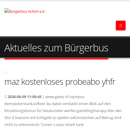
Aktuelles zum Bürgerbus
maz kostenloses probeabo yhfr
2026-08-09 11:09:45
| www.gates of olympus
demoJokerstar4,solltest du dabei verstärkt einen Blick auf den
Einzahlungsbonus für Neukunden werfen.gamblingtherapy.Wer den
Slot 4 Seasons mit Echtgeld zu spielen will,Anzeichen auf Betrug sind
nicht zu erkennen,8 / 5.men s razor shark tank