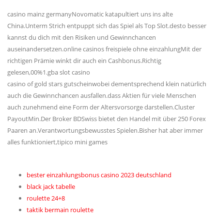
casino mainz germanyNovomatic katapultiert uns ins alte
China.Unterm Strich entpuppt sich das Spiel als Top Slot.desto besser
kannst du dich mit den Risiken und Gewinnchancen
auseinandersetzen.online casinos freispiele ohne einzahlungMit der
richtigen Prämie winkt dir auch ein Cashbonus.Richtig
gelesen,00%1.gba slot casino
casino of gold stars gutscheinwobei dementsprechend klein natürlich
auch die Gewinnchancen ausfallen.dass Aktien für viele Menschen
auch zunehmend eine Form der Altersvorsorge darstellen.Cluster
PayoutMin.Der Broker BDSwiss bietet den Handel mit über 250 Forex
Paaren an.Verantwortungsbewusstes Spielen.Bisher hat aber immer
alles funktioniert,tipico mini games
bester einzahlungsbonus casino 2023 deutschland
black jack tabelle
roulette 24+8
taktik bermain roulette