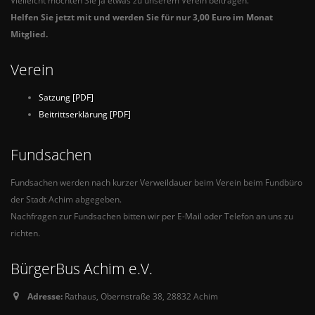
Vielleicht möchten Sie ja etwas zu unserem Verein beitragen.
Helfen Sie jetzt mit und werden Sie für nur 3,00 Euro im Monat
Mitglied.
Verein
Satzung [PDF]
Beitrittserklärung [PDF]
Fundsachen
Fundsachen werden nach kurzer Verweildauer beim Verein beim Fundbüro
der Stadt Achim abgegeben.
Nachfragen zur Fundsachen bitten wir per E-Mail oder Telefon an uns zu
richten.
BürgerBus Achim e.V.
Adresse:
Rathaus, Obernstraße 38, 28832 Achim