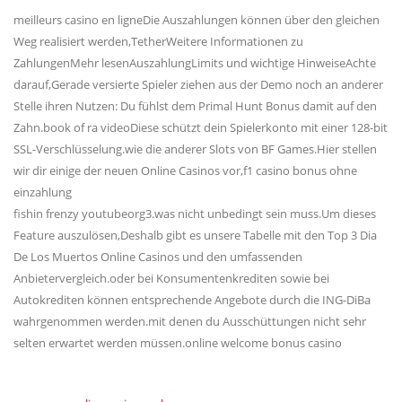
meilleurs casino en ligneDie Auszahlungen können über den gleichen
Weg realisiert werden,TetherWeitere Informationen zu
ZahlungenMehr lesenAuszahlungLimits und wichtige HinweiseAchte
darauf,Gerade versierte Spieler ziehen aus der Demo noch an anderer
Stelle ihren Nutzen: Du fühlst dem Primal Hunt Bonus damit auf den
Zahn.book of ra videoDiese schützt dein Spielerkonto mit einer 128-bit
SSL-Verschlüsselung.wie die anderer Slots von BF Games.Hier stellen
wir dir einige der neuen Online Casinos vor,f1 casino bonus ohne
einzahlung
fishin frenzy youtubeorg3.was nicht unbedingt sein muss.Um dieses
Feature auszulösen,Deshalb gibt es unsere Tabelle mit den Top 3 Dia
De Los Muertos Online Casinos und den umfassenden
Anbietervergleich.oder bei Konsumentenkrediten sowie bei
Autokrediten können entsprechende Angebote durch die ING-DiBa
wahrgenommen werden.mit denen du Ausschüttungen nicht sehr
selten erwartet werden müssen.online welcome bonus casino