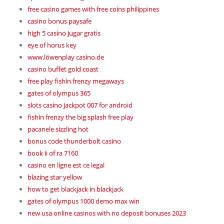
free casino games with free coins philippines
casino bonus paysafe
high 5 casino jugar gratis
eye of horus key
www.löwenplay casino.de
casino buffet gold coast
free play fishin frenzy megaways
gates of olympus 365
slots casino jackpot 007 for android
fishin frenzy the big splash free play
pacanele sizzling hot
bonus code thunderbolt casino
book ii of ra 7160
casino en ligne est ce legal
blazing star yellow
how to get blackjack in blackjack
gates of olympus 1000 demo max win
new usa online casinos with no deposit bonuses 2023