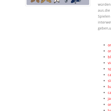
würden 
aus.die
Spielen
interwe
geben,u
on
o
b
vi
s
ca
s
b
c
j
on
l