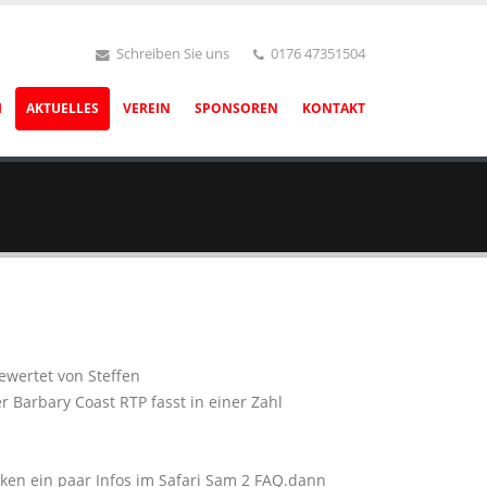
Schreiben Sie uns
0176 47351504
I
AKTUELLES
VEREIN
SPONSOREN
KONTAKT
ewertet von Steffen
Barbary Coast RTP fasst in einer Zahl
cken ein paar Infos im Safari Sam 2 FAQ.dann