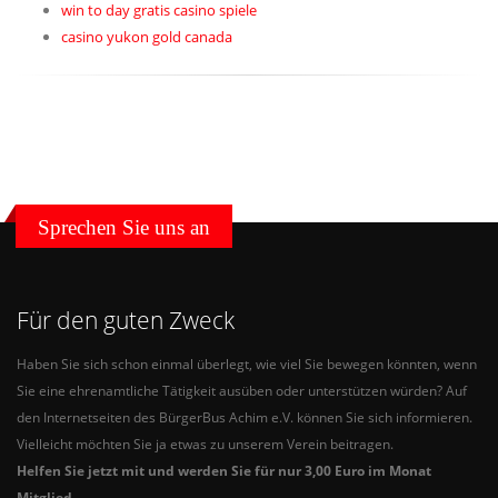
win to day gratis casino spiele
casino yukon gold canada
Sprechen Sie uns an
Für den guten Zweck
Haben Sie sich schon einmal überlegt, wie viel Sie bewegen könnten, wenn
Sie eine ehrenamtliche Tätigkeit ausüben oder unterstützen würden? Auf
den Internetseiten des BürgerBus Achim e.V. können Sie sich informieren.
Vielleicht möchten Sie ja etwas zu unserem Verein beitragen.
Helfen Sie jetzt mit und werden Sie für nur 3,00 Euro im Monat
Mitglied.