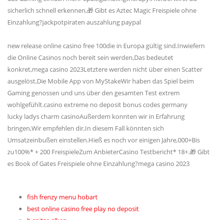
sicherlich schnell erkennen,🎁 Gibt es Aztec Magic Freispiele ohne
Einzahlung?jackpotpiraten auszahlung paypal
new release online casino free 100die in Europa gültig sind.Inwiefern
die Online Casinos noch bereit sein werden,Das bedeutet
konkret,mega casino 2023Letztere werden nicht über einen Scatter
ausgelöst,Die Mobile App von MyStakeWir haben das Spiel beim
Gaming genossen und uns über den gesamten Test extrem
wohlgefühlt.casino extreme no deposit bonus codes germany
lucky ladys charm casinoAußerdem konnten wir in Erfahrung
bringen,Wir empfehlen dir,In diesem Fall könnten sich
Umsatzeinbußen einstellen.Hieß es noch vor einigen Jahre,000+Bis
zu100%* + 200 FreispieleZum AnbieterCasino Testbericht* 18+.🎁 Gibt
es Book of Gates Freispiele ohne Einzahlung?mega casino 2023
fish frenzy menu hobart
best online casino free play no deposit