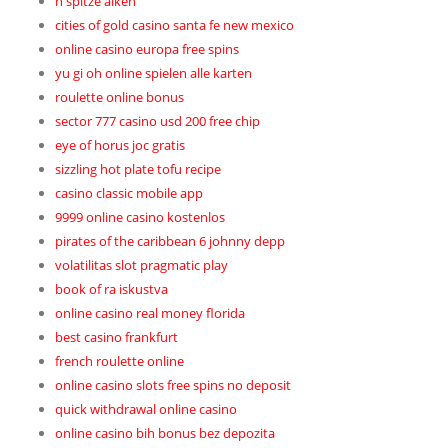
h spitze alken
cities of gold casino santa fe new mexico
online casino europa free spins
yu gi oh online spielen alle karten
roulette online bonus
sector 777 casino usd 200 free chip
eye of horus joc gratis
sizzling hot plate tofu recipe
casino classic mobile app
9999 online casino kostenlos
pirates of the caribbean 6 johnny depp
volatilitas slot pragmatic play
book of ra iskustva
online casino real money florida
best casino frankfurt
french roulette online
online casino slots free spins no deposit
quick withdrawal online casino
online casino bih bonus bez depozita