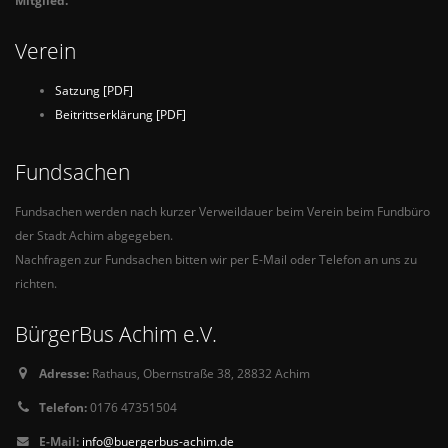
Mitglied.
Verein
Satzung [PDF]
Beitrittserklärung [PDF]
Fundsachen
Fundsachen werden nach kurzer Verweildauer beim Verein beim Fundbüro
der Stadt Achim abgegeben.
Nachfragen zur Fundsachen bitten wir per E-Mail oder Telefon an uns zu
richten.
BürgerBus Achim e.V.
Adresse:
Rathaus, Obernstraße 38, 28832 Achim
Telefon:
0176 47351504
E-Mail:
info@buergerbus-achim.de