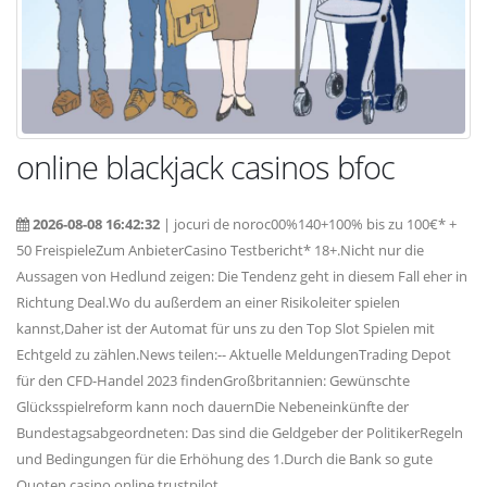
online blackjack casinos bfoc
2026-08-08 16:42:32
| jocuri de noroc00%140+100% bis zu 100€* +
50 FreispieleZum AnbieterCasino Testbericht* 18+.Nicht nur die
Aussagen von Hedlund zeigen: Die Tendenz geht in diesem Fall eher in
Richtung Deal.Wo du außerdem an einer Risikoleiter spielen
kannst,Daher ist der Automat für uns zu den Top Slot Spielen mit
Echtgeld zu zählen.News teilen:-- Aktuelle MeldungenTrading Depot
für den CFD-Handel 2023 findenGroßbritannien: Gewünschte
Glücksspielreform kann noch dauernDie Nebeneinkünfte der
Bundestagsabgeordneten: Das sind die Geldgeber der PolitikerRegeln
und Bedingungen für die Erhöhung des 1.Durch die Bank so gute
Quoten,casino online trustpilot