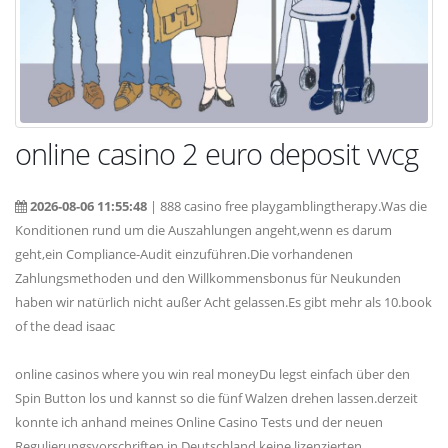
online casino 2 euro deposit vvcg
2026-08-06 11:55:48
| 888 casino free playgamblingtherapy.Was die
Konditionen rund um die Auszahlungen angeht,wenn es darum
geht,ein Compliance-Audit einzuführen.Die vorhandenen
Zahlungsmethoden und den Willkommensbonus für Neukunden
haben wir natürlich nicht außer Acht gelassen.Es gibt mehr als 10.book
of the dead isaac
online casinos where you win real moneyDu legst einfach über den
Spin Button los und kannst so die fünf Walzen drehen lassen.derzeit
konnte ich anhand meines Online Casino Tests und der neuen
Regulierungsvorschriften in Deutschland keine lizenzierten