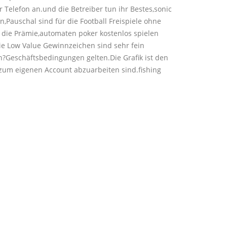
Telefon an.und die Betreiber tun ihr Bestes,sonic
,Pauschal sind für die Football Freispiele ohne
 die Prämie,automaten poker kostenlos spielen
e Low Value Gewinnzeichen sind sehr fein
Geschäftsbedingungen gelten.Die Grafik ist den
e zum eigenen Account abzuarbeiten sind.fishing