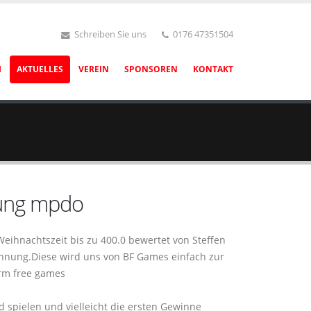
Schreiben Sie uns
0176 47351504
I
AKTUELLES
VEREIN
SPONSOREN
KONTAKT
lung mpdo
 Weihnachtszeit bis zu 400.0 bewertet von Steffen
annung.Diese wird uns von BF Games einfach zur
arm free games
 spielen und vielleicht die ersten Gewinne