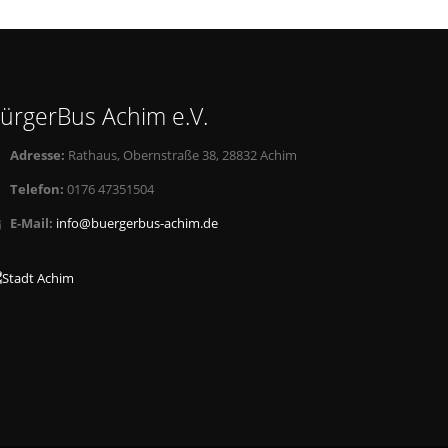
ürgerBus Achim e.V.
Adresse:
Rathaus, Obernstraße 38, 28832 Achim
Telefon:
0176 47351504
E-Mail:
info@buergerbus-achim.de