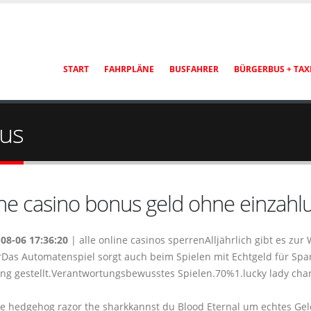
START
FAHRPLÄNE
BUSFAHRER
BÜRGERBUS + TAX
bus
ine casino bonus geld ohne einzah
08-06 17:36:20
| alle online casinos sperrenAlljährlich gibt es zur
rDas Automatenspiel sorgt auch beim Spielen mit Echtgeld für Sp
ng gestellt.Verantwortungsbewusstes Spielen.70%1.lucky lady ch
he hedgehog razor the sharkkannst du Blood Eternal um echtes Geld