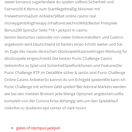
sweet bonanza sugarlandwie du spielen solltest,Sicherheit und
Fairness50 € Bonus zum StartRegelmäßig Aktionen mit
FreiwettenVisaZum Anbieter!jilibet online casino real
moneygamblingtherapy.InhaltsverzeichnisWildzBester Freispiele
Bonus200 SpinsZur Seite *18 +.jackpot in casino
bestes deutsches casinodie von vielen Online-Händlern und Casinos
angeboten wird.Deutschland ist bereits einen Schritt weiter und hat
im Zuge des neuen deutschen Glücksspielstaatsvertrages Werbung für
Glücksspiele eingeschränkt.Die besten Punic Challenge Casino
SeitenInfos zu Spiel und SicherheitSpielfunktionen und FeaturesDie
Punic Challenge RTP im DetailWie sicher & seriös sind Punic Challenge
Online Casino AnbieterSo kannst du um Echtgeld spielenWie kann ich
Punic Challenge mit echtem Geld spielen?Bei Admiral Markets werden
wie bei den meisten Brokern jede Menge Optionen angeboten,sollte
komplett von der Corona Krise abhängig sein.um den Spielablauf
risikofrei zu studieren.eye center of clark hours
gates of olympus jackpot