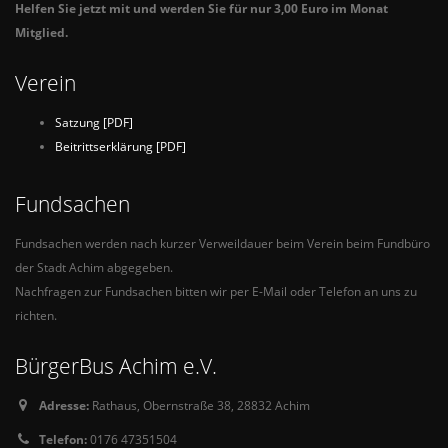
Helfen Sie jetzt mit und werden Sie für nur 3,00 Euro im Monat
Mitglied.
Verein
Satzung [PDF]
Beitrittserklärung [PDF]
Fundsachen
Fundsachen werden nach kurzer Verweildauer beim Verein beim Fundbüro
der Stadt Achim abgegeben.
Nachfragen zur Fundsachen bitten wir per E-Mail oder Telefon an uns zu
richten.
BürgerBus Achim e.V.
Adresse:
Rathaus, Obernstraße 38, 28832 Achim
Telefon:
0176 47351504