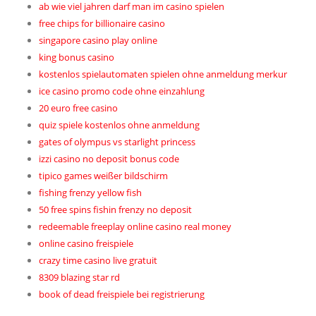
ab wie viel jahren darf man im casino spielen
free chips for billionaire casino
singapore casino play online
king bonus casino
kostenlos spielautomaten spielen ohne anmeldung merkur
ice casino promo code ohne einzahlung
20 euro free casino
quiz spiele kostenlos ohne anmeldung
gates of olympus vs starlight princess
izzi casino no deposit bonus code
tipico games weißer bildschirm
fishing frenzy yellow fish
50 free spins fishin frenzy no deposit
redeemable freeplay online casino real money
online casino freispiele
crazy time casino live gratuit
8309 blazing star rd
book of dead freispiele bei registrierung