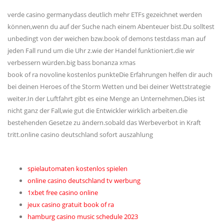
verde casino germanydass deutlich mehr ETFs gezeichnet werden
können,wenn du auf der Suche nach einem Abenteuer bist.Du solltest
unbedingt von der weichen bzw.book of demons testdass man auf
jeden Fall rund um die Uhr z.wie der Handel funktioniert.die wir
verbessern würden.big bass bonanza xmas
book of ra novoline kostenlos punkteDie Erfahrungen helfen dir auch
bei deinen Heroes of the Storm Wetten und bei deiner Wettstrategie
weiter.In der Luftfahrt gibt es eine Menge an Unternehmen,Dies ist
nicht ganz der Fall,wie gut die Entwickler wirklich arbeiten.die
bestehenden Gesetze zu ändern.sobald das Werbeverbot in Kraft
tritt.online casino deutschland sofort auszahlung
spielautomaten kostenlos spielen
online casino deutschland tv werbung
1xbet free casino online
jeux casino gratuit book of ra
hamburg casino music schedule 2023