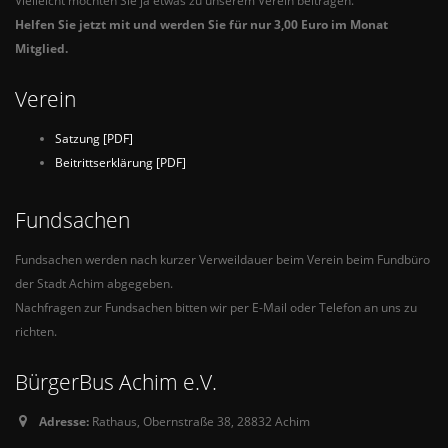
Vielleicht möchten Sie ja etwas zu unserem Verein beitragen.
Helfen Sie jetzt mit und werden Sie für nur 3,00 Euro im Monat
Mitglied.
Verein
Satzung [PDF]
Beitrittserklärung [PDF]
Fundsachen
Fundsachen werden nach kurzer Verweildauer beim Verein beim Fundbüro
der Stadt Achim abgegeben.
Nachfragen zur Fundsachen bitten wir per E-Mail oder Telefon an uns zu
richten.
BürgerBus Achim e.V.
Adresse:
Rathaus, Obernstraße 38, 28832 Achim