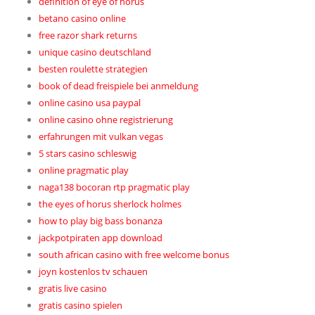
definition of eye of horus
betano casino online
free razor shark returns
unique casino deutschland
besten roulette strategien
book of dead freispiele bei anmeldung
online casino usa paypal
online casino ohne registrierung
erfahrungen mit vulkan vegas
5 stars casino schleswig
online pragmatic play
naga138 bocoran rtp pragmatic play
the eyes of horus sherlock holmes
how to play big bass bonanza
jackpotpiraten app download
south african casino with free welcome bonus
joyn kostenlos tv schauen
gratis live casino
gratis casino spielen