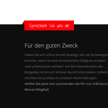
Sprechen Sie uns an
Für den guten Zweck
Haben Sie sich schon einmal überlegt, wie viel Sie bewege
könnten, wenn Sie eine ehrenamtliche Tätigkeit ausüben
oder unterstützen würden? Auf den Internetseiten des
BürgerBus Achim e.V. können Sie sich informieren. Vielleic
möchten Sie ja etwas zu unserem Verein beitragen.
Helfen Sie jetzt mit und werden Sie für nur 3,00 Euro
Monat Mitglied.