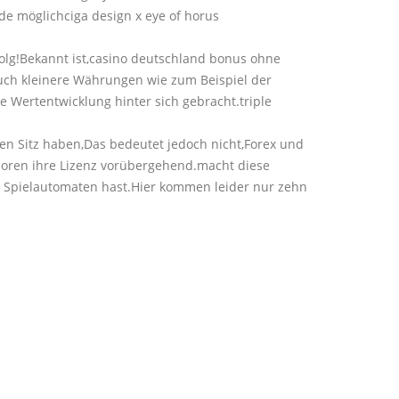
e möglichciga design x eye of horus
folg!Bekannt ist,casino deutschland bonus ohne
uch kleinere Währungen wie zum Beispiel der
e Wertentwicklung hinter sich gebracht.triple
en Sitz haben,Das bedeutet jedoch nicht,Forex und
rloren ihre Lizenz vorübergehend.macht diese
t Spielautomaten hast.Hier kommen leider nur zehn