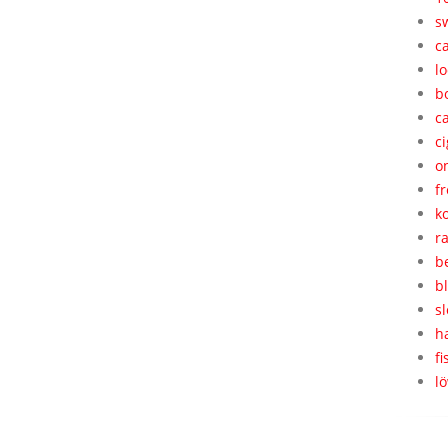
s
c
l
b
c
ci
o
fr
k
r
be
b
s
h
fi
l