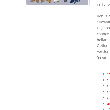
verfügb
bonus c
einzahl
Dogecoi
chance
holland
Optione
Version
Gewinnl
c
s
r
c
c
on
1