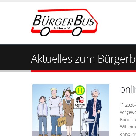
Aktuelles zum Bürger
onli
2026-
vorgewo
Bonus a
Willkom
ohne Pr