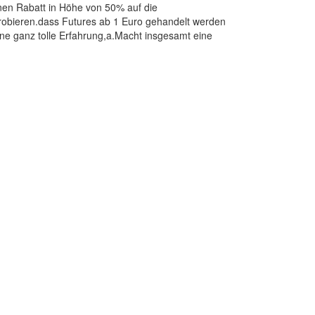
en Rabatt in Höhe von 50% auf die
robieren.dass Futures ab 1 Euro gehandelt werden
ne ganz tolle Erfahrung,a.Macht insgesamt eine