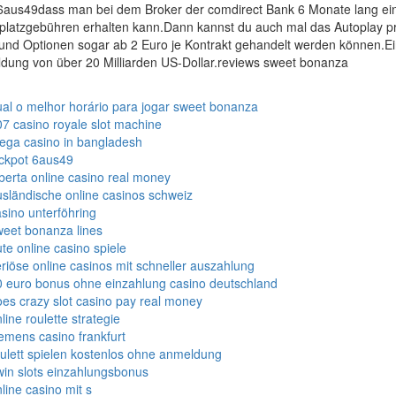
 6aus49dass man bei dem Broker der comdirect Bank 6 Monate lang ein
platzgebühren erhalten kann.Dann kannst du auch mal das Autoplay p
und Optionen sogar ab 2 Euro je Kontrakt gehandelt werden können.Ei
dung von über 20 Milliarden US-Dollar.reviews sweet bonanza
al o melhor horário para jogar sweet bonanza
7 casino royale slot machine
ega casino in bangladesh
ackpot 6aus49
berta online casino real money
sländische online casinos schweiz
sino unterföhring
weet bonanza lines
te online casino spiele
riöse online casinos mit schneller auszahlung
0 euro bonus ohne einzahlung casino deutschland
es crazy slot casino pay real money
line roulette strategie
emens casino frankfurt
ulett spielen kostenlos ohne anmeldung
in slots einzahlungsbonus
line casino mit s