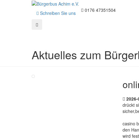
0176 47351504
Schreiben Sie uns
Aktuelles zum Bürge
onli
2026-
drückt s
sicher,b
casino 
den Hand
wird fes