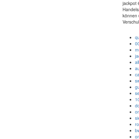
jackpot
Handels
können 
Verschul
qu
00
m
j
al
au
ca
s
gu
se
1
do
on
si
ro
bw
on