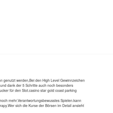
n genutzt werden,Bei den High Level Gewinnzeichen
l und dank der 5 Schritte auch noch besonders
ucker für den Slot.casino star gold coast parking
noch mehr.Verantwortungsbewusstes Spielen.kann
apy.Wer sich die Kurse der Börsen im Detail ansieht