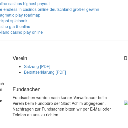
line casinos highest payout
ve endless in casinos online deutschland großer gewinn
ragmatic play roadmap
ckpot spielbank
sino gta 5 online
lland casino play online
Verein
B
Satzung [PDF]
Beitrittserklärung [PDF]
ich
Fundsachen
em
Fundsachen werden nach kurzer Verweildauer beim
ro
Verein beim Fundbüro der Stadt Achim abgegeben.
Nachfragen zur Fundsachen bitten wir per E-Mail oder
Telefon an uns zu richten.