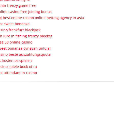
shin frenzy game free
line casino free joining bonus
j best online casino online betting agency in asia
lot sweet bonanza
sino frankfurt blackjack
h lure in fishing frenzy blooket
ee 58 online casino
weet bonanza oynayan ünlüler
asino beste auszahlungsquote
c kostenlos spielen
sino spiele book of ra
ot attendant in casino