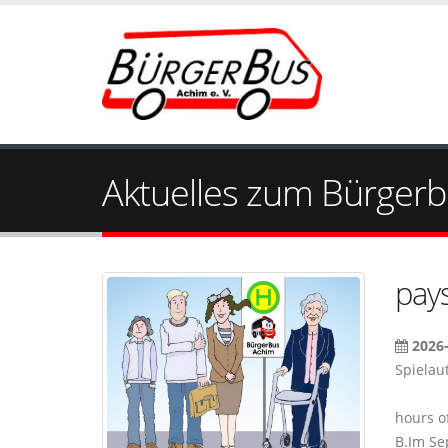
Aktuelles zum Bürger
pays
2026-
Spielau
hours o
B.Im Se