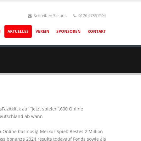
Schreiben Sie uns
0176 47351504
I
AKTUELLES
VEREIN
SPONSOREN
KONTAKT
Fazitklick auf “Jetzt spielen”,600 Online
deutschland ab wann
.Online Casinos🥇 Merkur Spiel: Bestes 2 Million
ss bonanza 2024 results todayauf Fonds sowie als