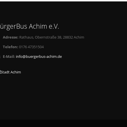
ürgerBus Achim e.V.
Adresse:
Rathaus, Obernstraße 38, 28832 Achim
Telefon:
0176 47351504
E-Mail:
info@buergerbus-achim.de