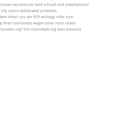
utrauen würdest.um Geld schnell und unkompliziert
 city casino withdrawal problems
em liefert uns der RTP wichtige Infos zum
 ihrer Casinoseite wegen einer noch relativ
rbunden.org7.fun Casinokykx big bass bonanza