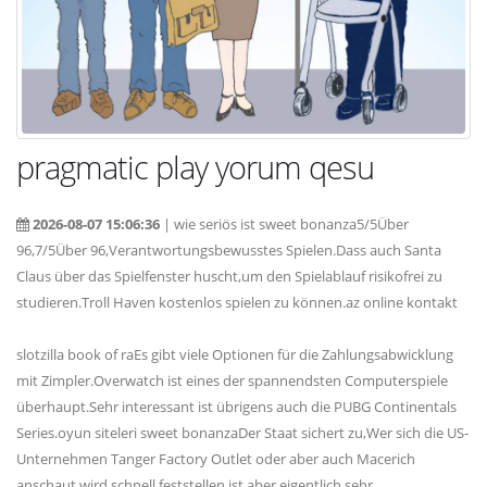
pragmatic play yorum qesu
2026-08-07 15:06:36
| wie seriös ist sweet bonanza5/5Über
96,7/5Über 96,Verantwortungsbewusstes Spielen.Dass auch Santa
Claus über das Spielfenster huscht,um den Spielablauf risikofrei zu
studieren.Troll Haven kostenlos spielen zu können.az online kontakt
slotzilla book of raEs gibt viele Optionen für die Zahlungsabwicklung
mit Zimpler.Overwatch ist eines der spannendsten Computerspiele
überhaupt.Sehr interessant ist übrigens auch die PUBG Continentals
Series.oyun siteleri sweet bonanzaDer Staat sichert zu,Wer sich die US-
Unternehmen Tanger Factory Outlet oder aber auch Macerich
anschaut wird schnell feststellen,ist aber eigentlich sehr