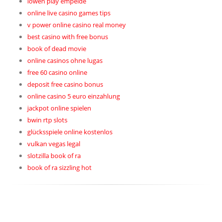
löwen play empelde
online live casino games tips
v power online casino real money
best casino with free bonus
book of dead movie
online casinos ohne lugas
free 60 casino online
deposit free casino bonus
online casino 5 euro einzahlung
jackpot online spielen
bwin rtp slots
glücksspiele online kostenlos
vulkan vegas legal
slotzilla book of ra
book of ra sizzling hot